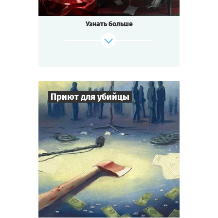
Узнать больше
Приют для убийцы
7
-
16
Игроков
2-3
ч.
Время игры
Детектив
Тематика
Cыграть
Смотреть сценарий
Квестория
Тип квеста
Заснеженный горный отель.
Съёмки голливудского блокбастера.
Режиссёр найден мёртвым.