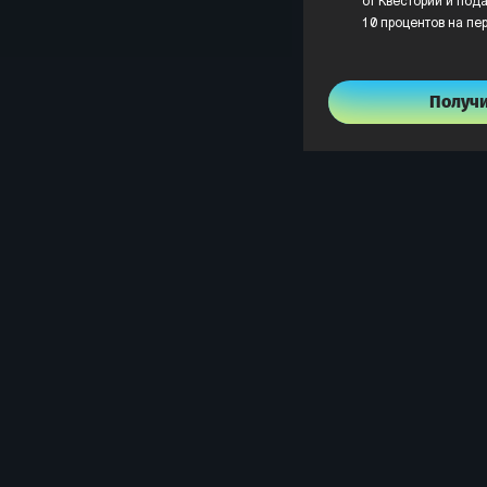
от Квестории и пода
10 процентов на пе
Получ