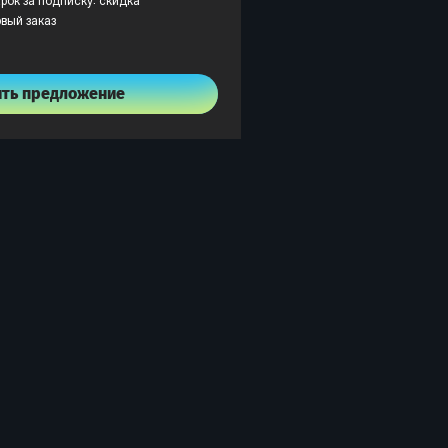
рок за подписку: скидка
рвый заказ
ить предложение