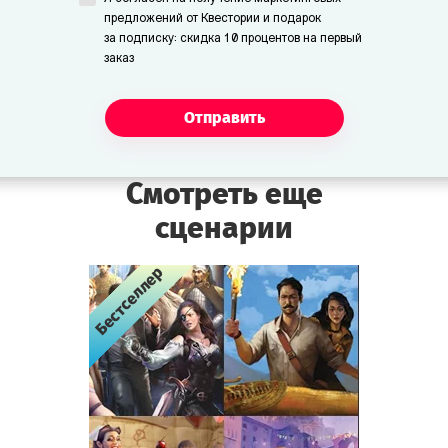
предложений от Квестории и подарок
за подписку: скидка 10 процентов на первый
заказ
Отправить
Смотреть еще
сценарии
Бестселлер
Бестселлер
Бестселлер
Бестселлер