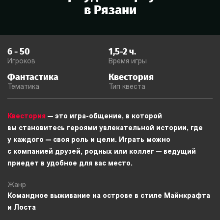
в
Рязани
6
-
50
1,5-2
ч.
Игроков
Время игры
Фантастика
Квестория
Тематика
Тип квеста
Квестория
— это игра-общение, в которой
вы становитесь героями увлекательной истории, где
у каждого — своя роль и цели. Играть можно
с компанией друзей, родных или коллег — ведущий
приедет в удобное для вас место.
Жанр
Командное выживание на острове в стиле Майнкрафта
и Лоста