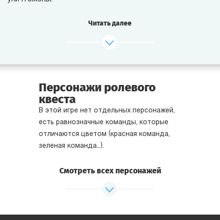
Немногие уцелевшие вплавь добрались до каменистого
Читать далее
берега.
Удастся ли им разыскать пропавших учёных, вступить
в контакт с пришельцами или хотя бы выжить на этом
негостеприимном клочке земли?
Персонажи ролевого
квеста
Никаких припасов, никакой связи с внешним миром,
В этой игре нет отдельных персонажей,
а в глубине острова незваных гостей уже поджидают
есть равнозначные команды, которые
беспощадные враги!
отличаются цветом (красная команда,
зеленая команда…).
В
этом квесте
вам предстоит добывать себе
пропитание, дерево и железо, строить убежища
Смотреть всех персонажей
и мастерить оружие, расследовать загадочное
исчезновение учёных, и в конце концов встретиться
с настоящими инопланетянами!